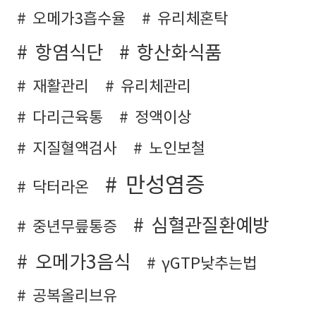
오메가3흡수율
유리체혼탁
항염식단
항산화식품
재활관리
유리체관리
다리근육통
정액이상
지질혈액검사
노인보철
만성염증
닥터라온
심혈관질환예방
중년무릎통증
오메가3음식
γGTP낮추는법
공복올리브유