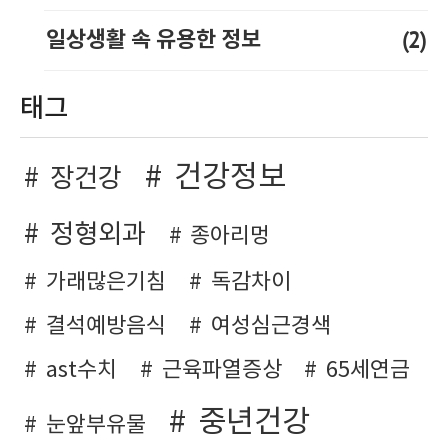
(2)
일상생활 속 유용한 정보
태그
건강정보
장건강
정형외과
종아리멍
가래많은기침
독감차이
결석예방음식
여성심근경색
ast수치
근육파열증상
65세연금
중년건강
눈앞부유물