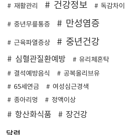
건강정보
재활관리
독감차이
만성염증
중년무릎통증
중년건강
근육파열증상
심혈관질환예방
유리체혼탁
결석예방음식
공복올리브유
65세연금
여성심근경색
종아리멍
정액이상
항산화식품
장건강
달력