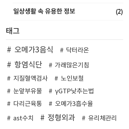
(2)
일상생활 속 유용한 정보
태그
오메가3음식
닥터라온
항염식단
가래많은기침
지질혈액검사
노인보철
눈앞부유물
γGTP낮추는법
다리근육통
오메가3흡수율
정형외과
ast수치
유리체관리