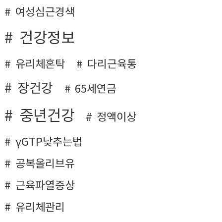
여성심근경색
건강정보
유리체혼탁
다리근육통
장건강
65세연금
중년건강
정액이상
γGTP낮추는법
공복올리브유
근육파열증상
유리체관리