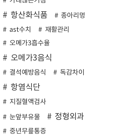
가래많은기침
항산화식품
종아리멍
ast수치
재활관리
오메가3흡수율
오메가3음식
결석예방음식
독감차이
항염식단
지질혈액검사
정형외과
눈앞부유물
중년무릎통증