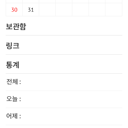
30
31
보관함
링크
통계
전체 :
오늘 :
어제 :