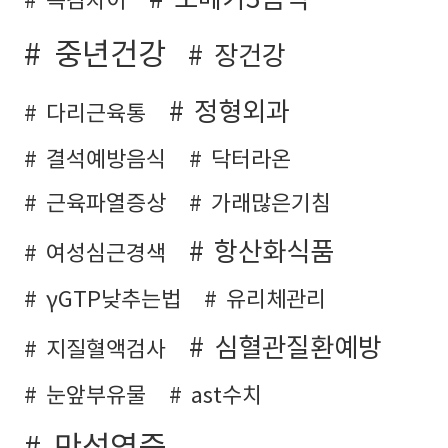
독감차이
중년건강
장건강
정형외과
다리근육통
결석예방음식
닥터라온
근육파열증상
가래많은기침
항산화식품
여성심근경색
γGTP낮추는법
유리체관리
심혈관질환예방
지질혈액검사
눈앞부유물
ast수치