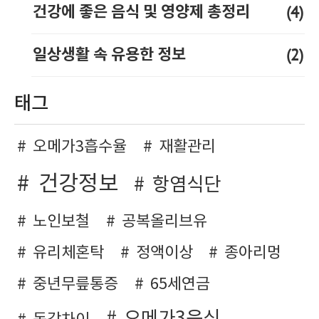
(4)
건강에 좋은 음식 및 영양제 총정리
(2)
일상생활 속 유용한 정보
태그
오메가3흡수율
재활관리
건강정보
항염식단
노인보철
공복올리브유
유리체혼탁
정액이상
종아리멍
중년무릎통증
65세연금
오메가3음식