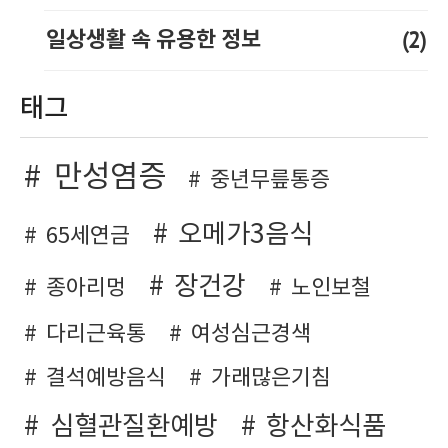
(2)
일상생활 속 유용한 정보
태그
만성염증
중년무릎통증
오메가3음식
65세연금
장건강
종아리멍
노인보철
다리근육통
여성심근경색
결석예방음식
가래많은기침
심혈관질환예방
항산화식품