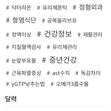
정형외과
닥터라온
유리체혼탁
항염식단
공복올리브유
건강정보
정액이상
재활관리
지질혈액검사
유리체관리
중년건강
눈앞부유물
근육파열증상
ast수치
독감차이
γGTP낮추는법
오메가3흡수율
달력