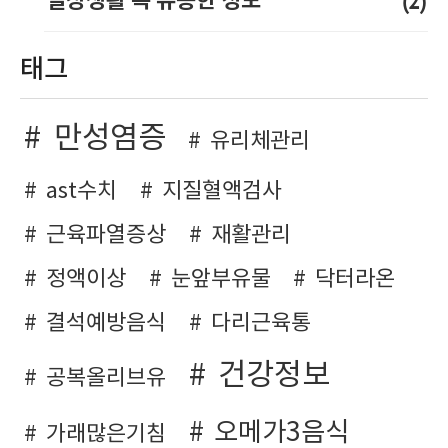
(2)
일상생활 속 유용한 정보
태그
만성염증
유리체관리
ast수치
지질혈액검사
근육파열증상
재활관리
정액이상
눈앞부유물
닥터라온
결석예방음식
다리근육통
건강정보
공복올리브유
오메가3음식
가래많은기침