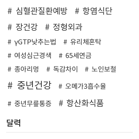
심혈관질환예방
항염식단
장건강
정형외과
γGTP낮추는법
유리체혼탁
여성심근경색
65세연금
종아리멍
독감차이
노인보철
중년건강
오메가3흡수율
항산화식품
중년무릎통증
달력