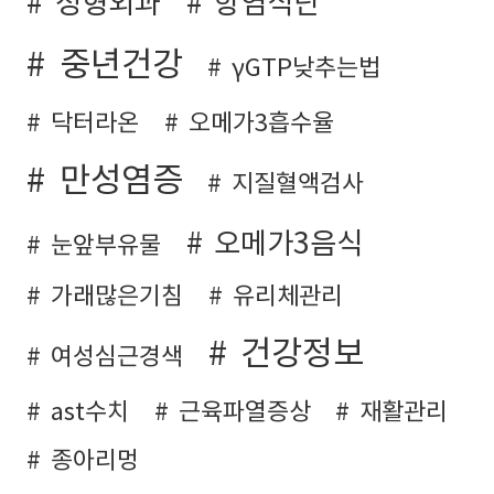
정형외과
항염식단
중년건강
γGTP낮추는법
닥터라온
오메가3흡수율
만성염증
지질혈액검사
오메가3음식
눈앞부유물
가래많은기침
유리체관리
건강정보
여성심근경색
ast수치
근육파열증상
재활관리
종아리멍