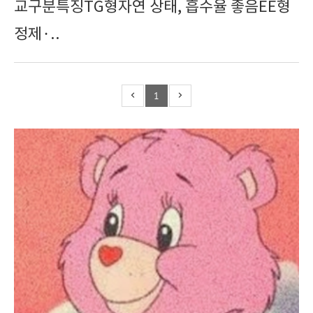
교구분특징TG형자연 상태, 흡수율 좋음EE형
정제·..
1