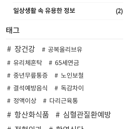
(2)
일상생활 속 유용한 정보
태그
장건강
공복올리브유
유리체혼탁
65세연금
중년무릎통증
노인보철
결석예방음식
독감차이
정액이상
다리근육통
항산화식품
심혈관질환예방