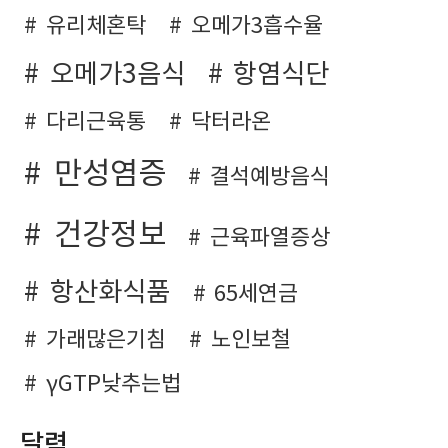
유리체혼탁
오메가3흡수율
오메가3음식
항염식단
다리근육통
닥터라온
만성염증
결석예방음식
건강정보
근육파열증상
항산화식품
65세연금
가래많은기침
노인보철
γGTP낮추는법
달력