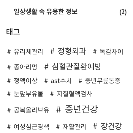
(2)
일상생활 속 유용한 정보
태그
정형외과
유리체관리
독감차이
심혈관질환예방
종아리멍
정액이상
ast수치
중년무릎통증
눈앞부유물
지질혈액검사
중년건강
공복올리브유
장건강
여성심근경색
재활관리