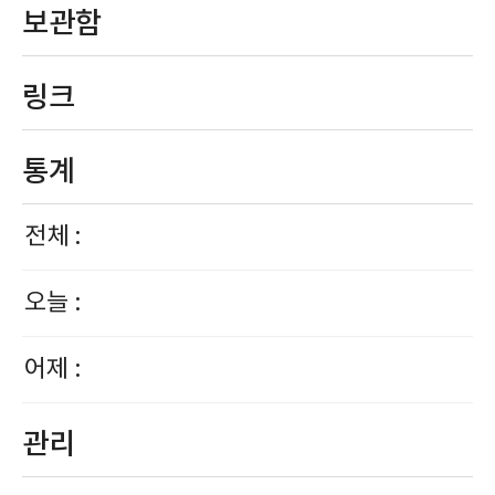
보관함
링크
통계
전체 :
오늘 :
어제 :
관리