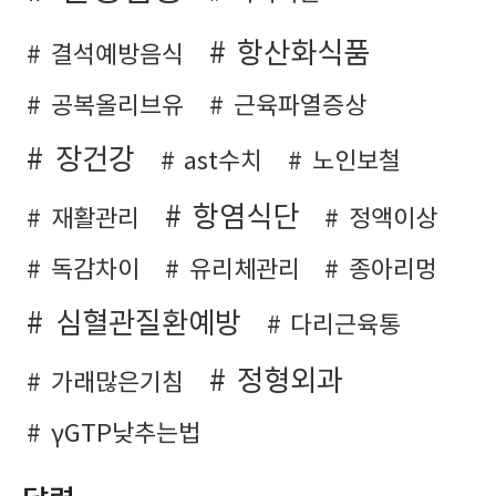
항산화식품
결석예방음식
공복올리브유
근육파열증상
장건강
ast수치
노인보철
항염식단
재활관리
정액이상
독감차이
유리체관리
종아리멍
심혈관질환예방
다리근육통
정형외과
가래많은기침
γGTP낮추는법