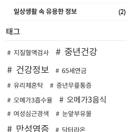
(2)
일상생활 속 유용한 정보
태그
중년건강
지질혈액검사
건강정보
65세연금
유리체혼탁
중년무릎통증
오메가3음식
오메가3흡수율
여성심근경색
눈앞부유물
만성염증
닥터라온