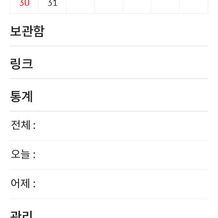
30
31
보관함
링크
통계
전체 :
오늘 :
어제 :
관리