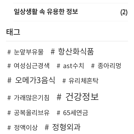
(2)
일상생활 속 유용한 정보
태그
항산화식품
눈앞부유물
여성심근경색
ast수치
종아리멍
오메가3음식
유리체혼탁
건강정보
가래많은기침
공복올리브유
65세연금
정형외과
정액이상