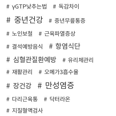
γGTP낮추는법
독감차이
중년건강
중년무릎통증
노인보철
근육파열증상
항염식단
결석예방음식
심혈관질환예방
유리체관리
재활관리
오메가3흡수율
만성염증
장건강
다리근육통
닥터라온
지질혈액검사