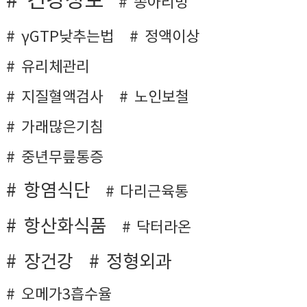
건강정보
종아리멍
γGTP낮추는법
정액이상
유리체관리
지질혈액검사
노인보철
가래많은기침
중년무릎통증
항염식단
다리근육통
항산화식품
닥터라온
장건강
정형외과
오메가3흡수율