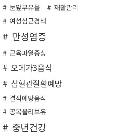
눈앞부유물
재활관리
여성심근경색
만성염증
근육파열증상
오메가3음식
심혈관질환예방
결석예방음식
공복올리브유
중년건강