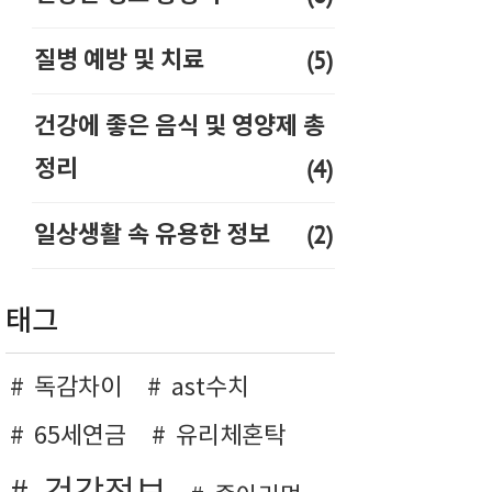
(5)
질병 예방 및 치료
건강에 좋은 음식 및 영양제 총
(4)
정리
(2)
일상생활 속 유용한 정보
태그
독감차이
ast수치
65세연금
유리체혼탁