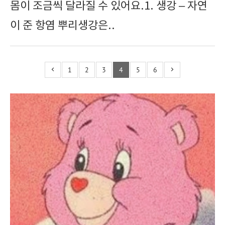
몸이 조금씩 달라질 수 있어요.1. 생강 – 자연
이 준 항염 뿌리생강은..
1
2
3
4
5
6