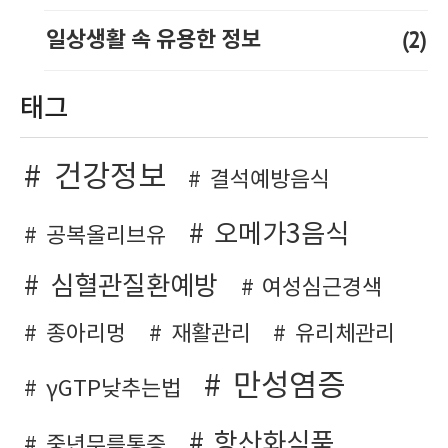
(2)
일상생활 속 유용한 정보
태그
건강정보
결석예방음식
오메가3음식
공복올리브유
심혈관질환예방
여성심근경색
종아리멍
재활관리
유리체관리
만성염증
γGTP낮추는법
항산화식품
중년무릎통증