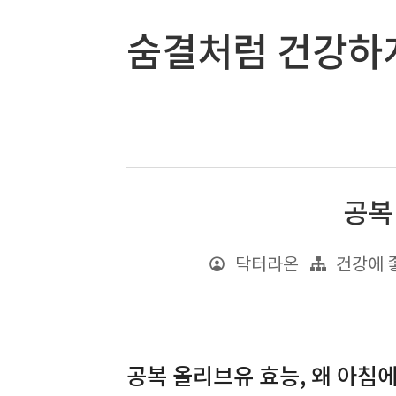
숨결처럼 건강하
공복
닥터라온
건강에 
공복 올리브유 효능, 왜 아침