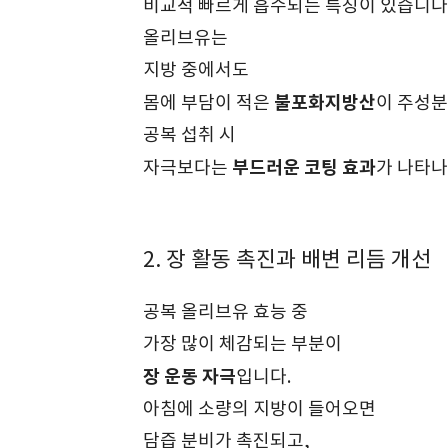
비교적 빠르게 흡수되는 특징이 있습니다
올리브유는
지방 중에서도
불포화지방산
몸에 부담이 적은
이 주성
공복 섭취 시
부드러운 코팅 효과
자극보다는
가 나타나
2. 장 활동 촉진과 배변 리듬 개선
공복 올리브유 효능 중
가장 많이 체감되는 부분이
장 운동 자극
입니다.
아침에 소량의 지방이 들어오면
담즙 분비가 촉진되고,