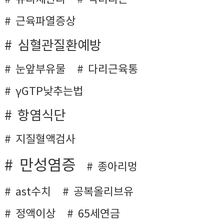
근육파열증상
심혈관질환예방
눈앞부유물
다리근육통
γGTP낮추는법
항염식단
지질혈액검사
만성염증
종아리멍
ast수치
공복올리브유
정액이상
65세연금