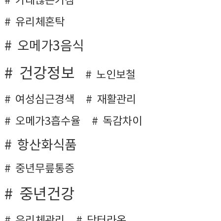
가래많은기침
유리체혼탁
오메가3음식
건강정보
노인보철
여성심근경색
재활관리
오메가3흡수율
독감차이
항산화식품
중년무릎통증
중년건강
유리체관리
닥터라온