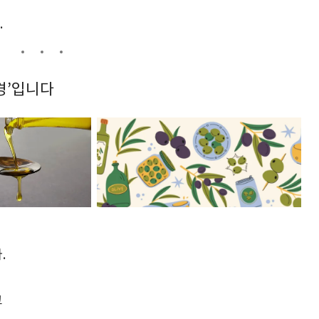
.
환경’입니다
.
고