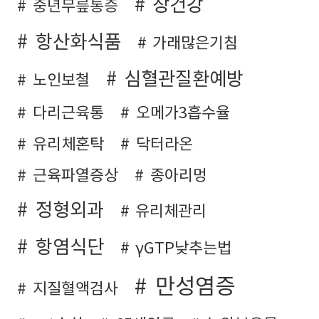
장건강
중년무릎통증
항산화식품
가래많은기침
심혈관질환예방
노인보철
다리근육통
오메가3흡수율
유리체혼탁
닥터라온
근육파열증상
종아리멍
정형외과
유리체관리
항염식단
γGTP낮추는법
만성염증
지질혈액검사