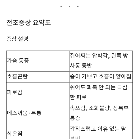
전조증상 요약표
증상 설명
쥐어짜는 압박감, 왼쪽 방
가슴 통증
사통 동반
호흡곤란
숨이 가쁘고 호흡이 얕아짐
쉬어도 회복 안 되는 극심
피로감
한 피로
속쓰림, 소화불량, 상복부
메스꺼움·복통
통증
갑작스럽고 이유 없는 땀
식은땀