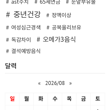
ast수치
65세연금
눈앞부유물
중년건강
정액이상
여성심근경색
공복올리브유
오메가3음식
독감차이
결석예방음식
달력
«
2026/08
»
일
월
화
수
목
금
토