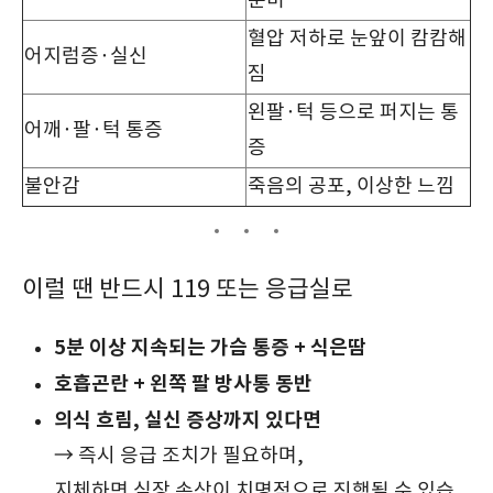
분비
혈압 저하로 눈앞이 캄캄해
어지럼증·실신
짐
왼팔·턱 등으로 퍼지는 통
어깨·팔·턱 통증
증
불안감
죽음의 공포, 이상한 느낌
이럴 땐 반드시 119 또는 응급실로
5분 이상 지속되는 가슴 통증 + 식은땀
호흡곤란 + 왼쪽 팔 방사통 동반
의식 흐림, 실신 증상까지 있다면
→ 즉시 응급 조치가 필요하며,
지체하면 심장 손상이 치명적으로 진행될 수 있습