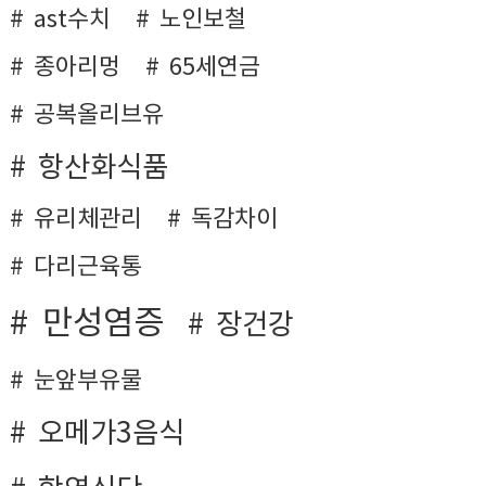
ast수치
노인보철
종아리멍
65세연금
공복올리브유
항산화식품
유리체관리
독감차이
다리근육통
만성염증
장건강
눈앞부유물
오메가3음식