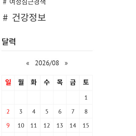
여성심근경색
건강정보
달력
«
2026/08
»
일
월
화
수
목
금
토
1
2
3
4
5
6
7
8
9
10
11
12
13
14
15