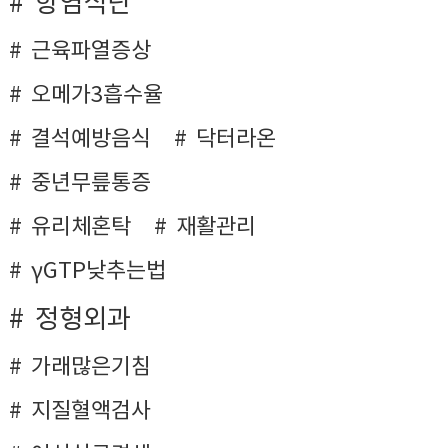
항염식단
근육파열증상
오메가3흡수율
결석예방음식
닥터라온
중년무릎통증
유리체혼탁
재활관리
γGTP낮추는법
정형외과
가래많은기침
지질혈액검사