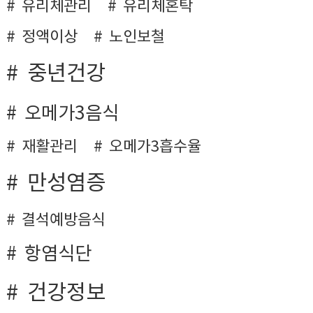
유리체관리
유리체혼탁
정액이상
노인보철
중년건강
오메가3음식
재활관리
오메가3흡수율
만성염증
결석예방음식
항염식단
건강정보