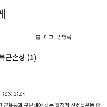
게
홈
태그
방명록
복근손상 (1)
리
2026.02.04
 근육통과 구분해야 하는 결정적 신호들운동 중