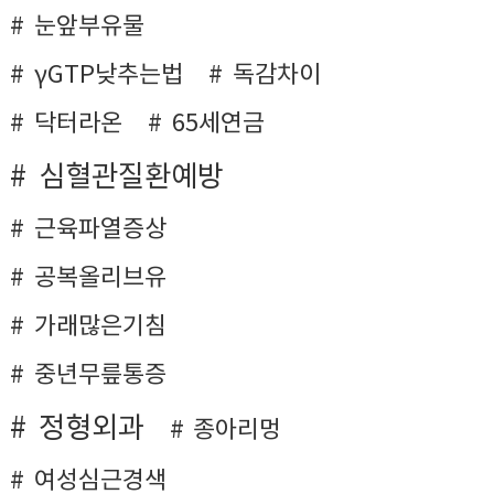
눈앞부유물
γGTP낮추는법
독감차이
닥터라온
65세연금
심혈관질환예방
근육파열증상
공복올리브유
가래많은기침
중년무릎통증
정형외과
종아리멍
여성심근경색