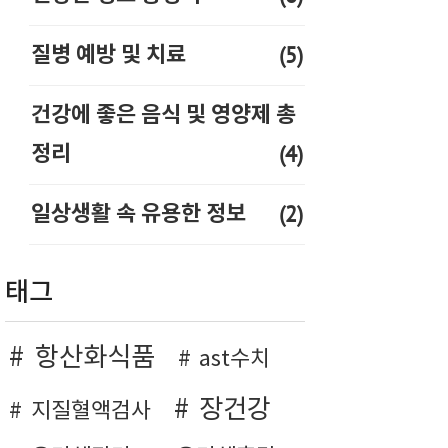
(5)
질병 예방 및 치료
건강에 좋은 음식 및 영양제 총
(4)
정리
(2)
일상생활 속 유용한 정보
태그
항산화식품
ast수치
장건강
지질혈액검사