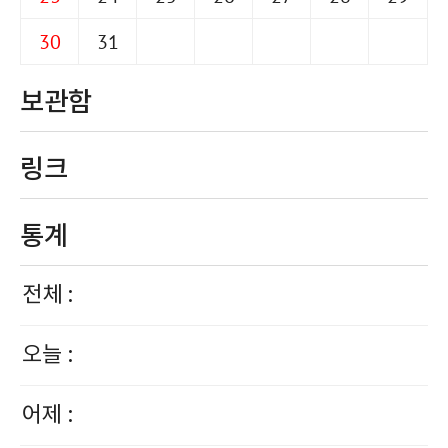
30
31
보관함
링크
통계
전체 :
오늘 :
어제 :