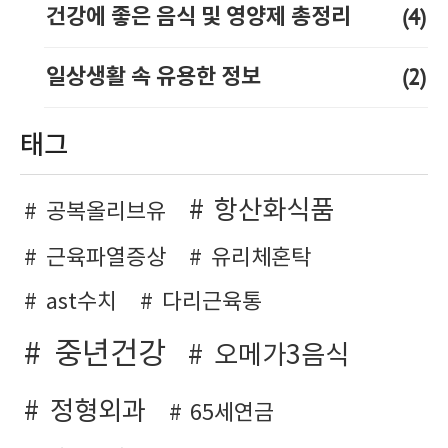
(4)
건강에 좋은 음식 및 영양제 총정리
(2)
일상생활 속 유용한 정보
태그
항산화식품
공복올리브유
근육파열증상
유리체혼탁
ast수치
다리근육통
중년건강
오메가3음식
정형외과
65세연금