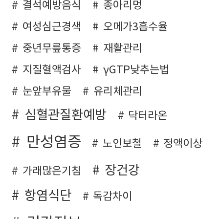
결석예방음식
종아리멍
여성심근경색
오메가3흡수율
중년무릎통증
재활관리
지질혈액검사
γGTP낮추는법
눈앞부유물
유리체관리
심혈관질환예방
닥터라온
만성염증
노인보철
정액이상
장건강
가래많은기침
항염식단
독감차이