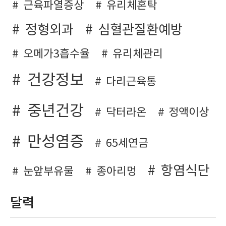
근육파열증상
유리체혼탁
정형외과
심혈관질환예방
오메가3흡수율
유리체관리
건강정보
다리근육통
중년건강
닥터라온
정액이상
만성염증
65세연금
항염식단
눈앞부유물
종아리멍
달력