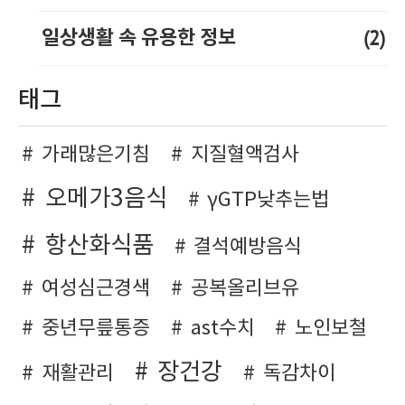
(2)
일상생활 속 유용한 정보
태그
가래많은기침
지질혈액검사
오메가3음식
γGTP낮추는법
항산화식품
결석예방음식
여성심근경색
공복올리브유
중년무릎통증
ast수치
노인보철
장건강
재활관리
독감차이