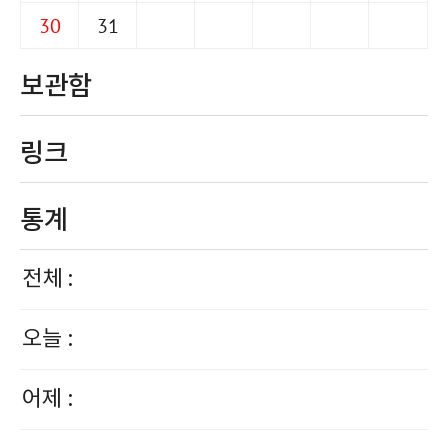
30
31
보관함
링크
통계
전체 :
오늘 :
어제 :