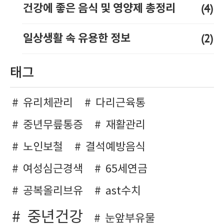
(4)
건강에 좋은 음식 및 영양제 총정리
(2)
일상생활 속 유용한 정보
태그
유리체관리
다리근육통
중년무릎통증
재활관리
노인보철
결석예방음식
여성심근경색
65세연금
공복올리브유
ast수치
중년건강
눈앞부유물