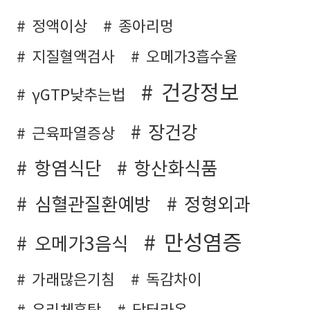
정액이상
종아리멍
지질혈액검사
오메가3흡수율
건강정보
γGTP낮추는법
장건강
근육파열증상
항염식단
항산화식품
심혈관질환예방
정형외과
만성염증
오메가3음식
가래많은기침
독감차이