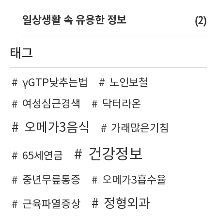
(2)
일상생활 속 유용한 정보
태그
γGTP낮추는법
노인보철
여성심근경색
닥터라온
오메가3음식
가래많은기침
건강정보
65세연금
중년무릎통증
오메가3흡수율
정형외과
근육파열증상