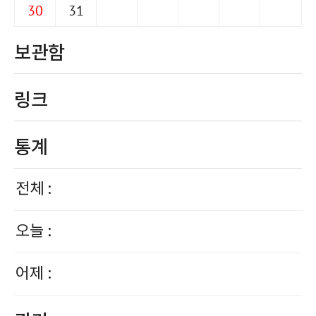
30
31
보관함
링크
통계
전체 :
오늘 :
어제 :