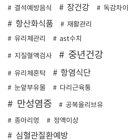
장건강
결석예방음식
독감차이
항산화식품
재활관리
유리체관리
ast수치
중년건강
지질혈액검사
항염식단
유리체혼탁
눈앞부유물
다리근육통
만성염증
공복올리브유
종아리멍
정액이상
심혈관질환예방