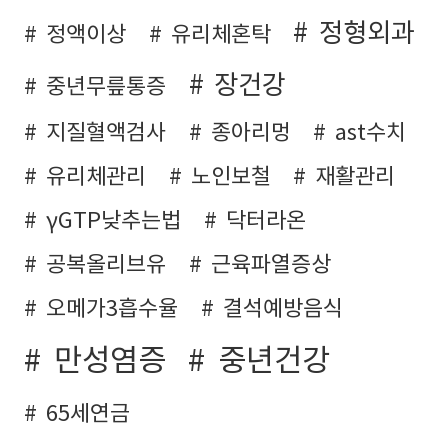
정형외과
정액이상
유리체혼탁
장건강
중년무릎통증
지질혈액검사
종아리멍
ast수치
유리체관리
노인보철
재활관리
γGTP낮추는법
닥터라온
공복올리브유
근육파열증상
오메가3흡수율
결석예방음식
만성염증
중년건강
65세연금