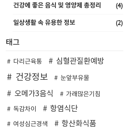
(4)
건강에 좋은 음식 및 영양제 총정리
(2)
일상생활 속 유용한 정보
태그
심혈관질환예방
다리근육통
건강정보
눈앞부유물
오메가3음식
가래많은기침
항염식단
독감차이
항산화식품
여성심근경색